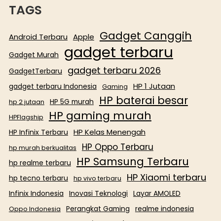
TAGS
Gadget Canggih
Android Terbaru
Apple
gadget terbaru
Gadget Murah
gadget terbaru 2026
GadgetTerbaru
HP 1 Jutaan
gadget terbaru Indonesia
Gaming
HP baterai besar
HP 5G murah
hp 2 jutaan
HP gaming murah
HPFlagship
HP Kelas Menengah
HP Infinix Terbaru
HP Oppo Terbaru
hp murah berkualitas
HP Samsung Terbaru
hp realme terbaru
HP Xiaomi terbaru
hp tecno terbaru
hp vivo terbaru
Infinix Indonesia
Inovasi Teknologi
Layar AMOLED
Perangkat Gaming
realme indonesia
Oppo Indonesia