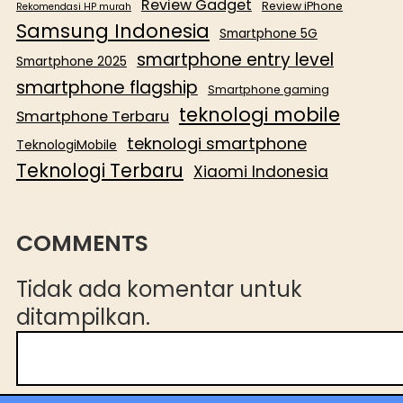
Review Gadget
Review iPhone
Rekomendasi HP murah
Samsung Indonesia
Smartphone 5G
smartphone entry level
Smartphone 2025
smartphone flagship
Smartphone gaming
teknologi mobile
Smartphone Terbaru
teknologi smartphone
TeknologiMobile
Teknologi Terbaru
Xiaomi Indonesia
COMMENTS
Tidak ada komentar untuk
ditampilkan.
C
a
r