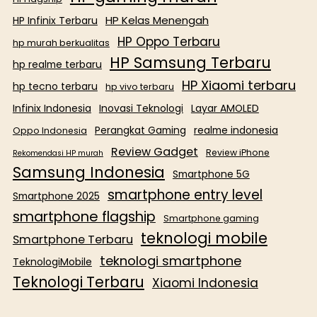
HP Kelas Menengah
HP Infinix Terbaru
HP Oppo Terbaru
hp murah berkualitas
HP Samsung Terbaru
hp realme terbaru
HP Xiaomi terbaru
hp tecno terbaru
hp vivo terbaru
Infinix Indonesia
Inovasi Teknologi
Layar AMOLED
Perangkat Gaming
realme indonesia
Oppo Indonesia
Review Gadget
Review iPhone
Rekomendasi HP murah
Samsung Indonesia
Smartphone 5G
smartphone entry level
Smartphone 2025
smartphone flagship
Smartphone gaming
teknologi mobile
Smartphone Terbaru
teknologi smartphone
TeknologiMobile
Teknologi Terbaru
Xiaomi Indonesia