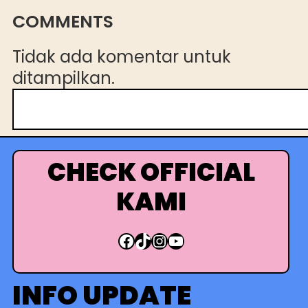
COMMENTS
Tidak ada komentar untuk
ditampilkan.
C
a
r
i
CHECK OFFICIAL
KAMI
Facebook
TikTok
Instagram
YouTube
INFO UPDATE