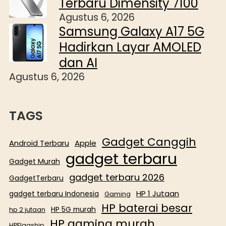
Terbaru Dimensity 7100
Agustus 6, 2026
Samsung Galaxy A17 5G
Hadirkan Layar AMOLED
dan AI
Agustus 6, 2026
TAGS
Gadget Canggih
Android Terbaru
Apple
gadget terbaru
Gadget Murah
gadget terbaru 2026
GadgetTerbaru
HP 1 Jutaan
gadget terbaru Indonesia
Gaming
HP baterai besar
HP 5G murah
hp 2 jutaan
HP gaming murah
HPFlagship