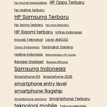
HP Oppo Terbaru
hp murah berkualitas
hp realme terbaru
HP Samsung Terbaru
hp tecno terbaru
hp vivo terbaru
HP Xiaomi terbaru
Infinix Indonesia
Inovasi Teknologi
Layar AMOLED
Perangkat Gaming
Oppo Indonesia
realme indonesia
Rekomendasi HP murah
Review Gadget
Review iPhone
Samsung Indonesia
Smartphone 5G
Smartphone 2025
smartphone entry level
smartphone flagship
Smartphone Terbaru
Smartphone gaming
teknologi mobile
TeknologiMobile