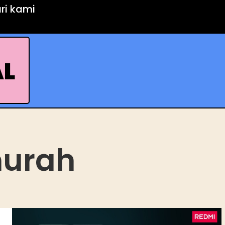
ari kami
AL
murah