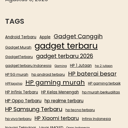
TAGS
Gadget Canggih
Android Terbaru
Apple
gadget terbaru
Gadget Murah
gadget terbaru 2026
GadgetTerbaru
HP 1 Jutaan
gadget terbaru Indonesia
Gaming
hp 2 jutaan
HP baterai besar
HP 5G murah
hp android terbaru
HP gaming murah
HP gaming terbaik
HPFlagship
HP Infinix Terbaru
HP Kelas Menengah
hp murah berkualitas
HP Oppo Terbaru
hp realme terbaru
HP Samsung Terbaru
hp tecno terbaru
HP Xiaomi terbaru
hp vivo terbaru
Infinix Indonesia
Inovasi Teknologi
Layar AMOLED
Oppo Indonesia