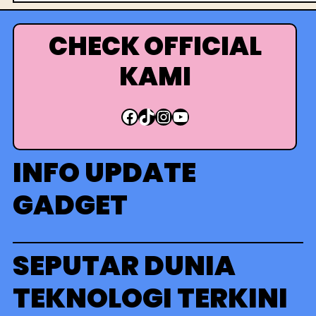
r
i
CHECK OFFICIAL
KAMI
Facebook
TikTok
Instagram
YouTube
INFO UPDATE
GADGET
SEPUTAR DUNIA
TEKNOLOGI TERKINI