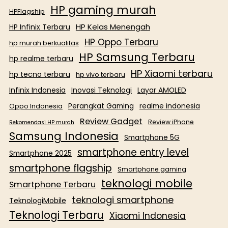
HP gaming murah
HPFlagship
HP Kelas Menengah
HP Infinix Terbaru
HP Oppo Terbaru
hp murah berkualitas
HP Samsung Terbaru
hp realme terbaru
HP Xiaomi terbaru
hp tecno terbaru
hp vivo terbaru
Infinix Indonesia
Inovasi Teknologi
Layar AMOLED
Perangkat Gaming
realme indonesia
Oppo Indonesia
Review Gadget
Review iPhone
Rekomendasi HP murah
Samsung Indonesia
Smartphone 5G
smartphone entry level
Smartphone 2025
smartphone flagship
Smartphone gaming
teknologi mobile
Smartphone Terbaru
teknologi smartphone
TeknologiMobile
Teknologi Terbaru
Xiaomi Indonesia