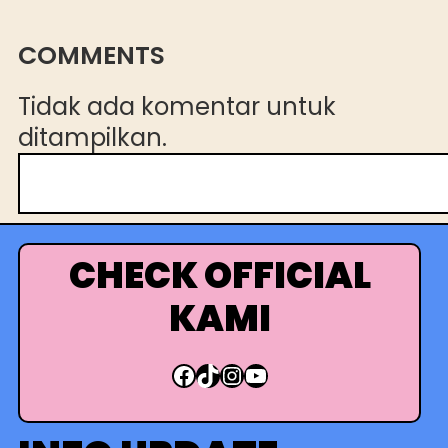
COMMENTS
Tidak ada komentar untuk
ditampilkan.
C
a
r
i
CHECK OFFICIAL
KAMI
Facebook
TikTok
Instagram
YouTube