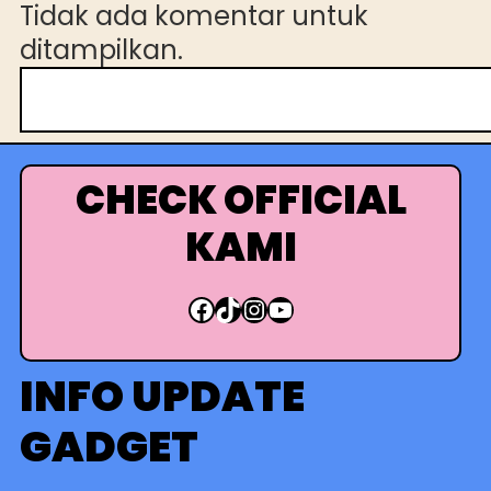
Tidak ada komentar untuk
ditampilkan.
C
a
r
i
CHECK OFFICIAL
KAMI
Facebook
TikTok
Instagram
YouTube
INFO UPDATE
GADGET