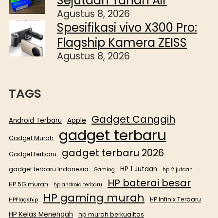
Sejutaan Tahan Air
Agustus 8, 2026
Spesifikasi vivo X300 Pro:
Flagship Kamera ZEISS
Agustus 8, 2026
TAGS
Gadget Canggih
Android Terbaru
Apple
gadget terbaru
Gadget Murah
gadget terbaru 2026
GadgetTerbaru
HP 1 Jutaan
gadget terbaru Indonesia
Gaming
hp 2 jutaan
HP baterai besar
HP 5G murah
hp android terbaru
HP gaming murah
HP Infinix Terbaru
HPFlagship
HP Kelas Menengah
hp murah berkualitas