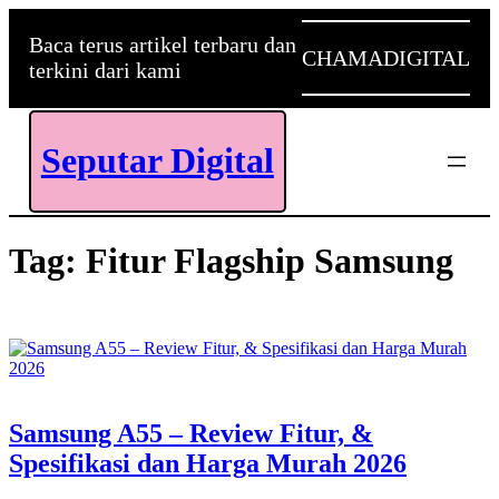
Skip
to
Baca terus artikel terbaru dan
CHAMADIGITAL
content
terkini dari kami
Seputar Digital
Tag:
Fitur Flagship Samsung
Samsung A55 – Review Fitur, &
Spesifikasi dan Harga Murah 2026