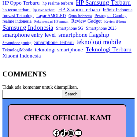
HP Samsung Terbaru
HP Oppo Terbaru
hp realme terbaru
HP Xiaomi terbaru
hp tecno terbaru
Infinix Indonesia
hp vivo terbaru
Inovasi Teknologi
Layar AMOLED
Perangkat Gaming
Oppo Indonesia
Review Gadget
realme indonesia
Review iPhone
Rekomendasi HP murah
Samsung Indonesia
Smartphone 5G
Smartphone 2025
smartphone entry level
smartphone flagship
teknologi mobile
Smartphone Terbaru
Smartphone gaming
Teknologi Terbaru
teknologi smartphone
TeknologiMobile
Xiaomi Indonesia
COMMENTS
Tidak ada komentar untuk ditampilkan.
Cari
Search
CHECK OFFICIAL KAMI
Facebook
TikTok
Instagram
YouTube