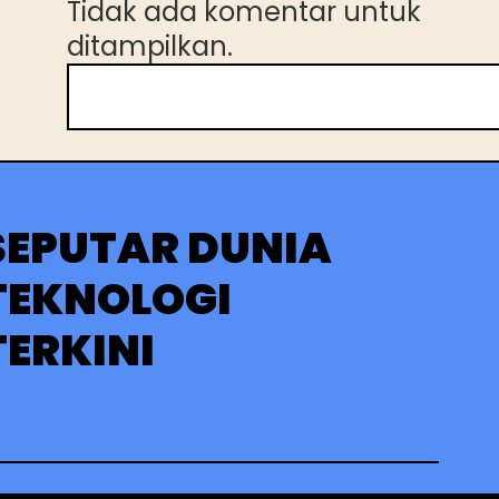
Tidak ada komentar untuk
ditampilkan.
C
a
r
i
SEPUTAR DUNIA
TEKNOLOGI
TERKINI