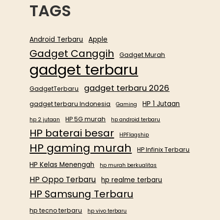
TAGS
Android Terbaru
Apple
Gadget Canggih
Gadget Murah
gadget terbaru
gadget terbaru 2026
GadgetTerbaru
HP 1 Jutaan
gadget terbaru Indonesia
Gaming
HP 5G murah
hp 2 jutaan
hp android terbaru
HP baterai besar
HPFlagship
HP gaming murah
HP Infinix Terbaru
HP Kelas Menengah
hp murah berkualitas
HP Oppo Terbaru
hp realme terbaru
HP Samsung Terbaru
hp tecno terbaru
hp vivo terbaru