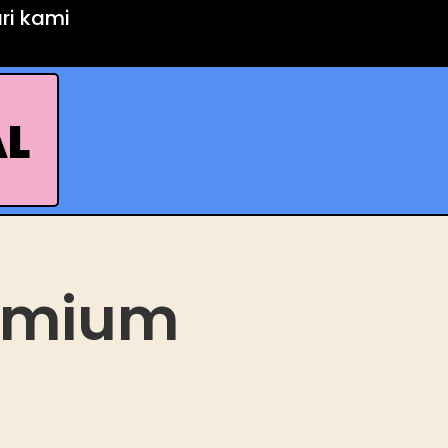
ari kami
AL
remium