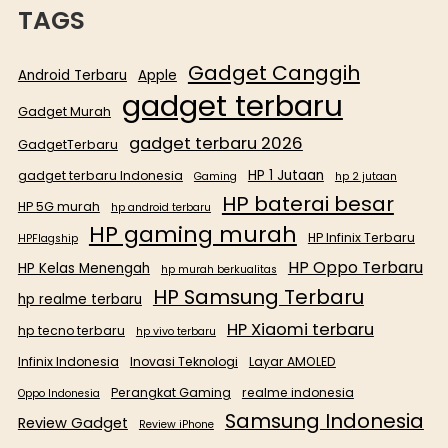
TAGS
Gadget Canggih
Android Terbaru
Apple
gadget terbaru
Gadget Murah
gadget terbaru 2026
GadgetTerbaru
HP 1 Jutaan
gadget terbaru Indonesia
Gaming
hp 2 jutaan
HP baterai besar
HP 5G murah
hp android terbaru
HP gaming murah
HP Infinix Terbaru
HPFlagship
HP Oppo Terbaru
HP Kelas Menengah
hp murah berkualitas
HP Samsung Terbaru
hp realme terbaru
HP Xiaomi terbaru
hp tecno terbaru
hp vivo terbaru
Infinix Indonesia
Inovasi Teknologi
Layar AMOLED
Perangkat Gaming
realme indonesia
Oppo Indonesia
Samsung Indonesia
Review Gadget
Review iPhone