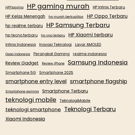
HP gaming murah
HP Infinix Terbaru
HPFlagship
HP Oppo Terbaru
HP Kelas Menengah
hp murah berkualitas
HP Samsung Terbaru
hp realme terbaru
HP Xiaomi terbaru
hp tecno terbaru
hp vivo terbaru
Infinix Indonesia
Inovasi Teknologi
Layar AMOLED
Perangkat Gaming
realme indonesia
Oppo Indonesia
Samsung Indonesia
Review Gadget
Review iPhone
Smartphone 5G
Smartphone 2025
smartphone flagship
smartphone entry level
Smartphone Terbaru
Smartphone gaming
teknologi mobile
TeknologiMobile
Teknologi Terbaru
teknologi smartphone
Xiaomi Indonesia