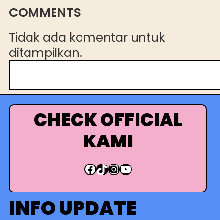
COMMENTS
Tidak ada komentar untuk
ditampilkan.
C
a
r
i
CHECK OFFICIAL
KAMI
Facebook
TikTok
Instagram
YouTube
INFO UPDATE