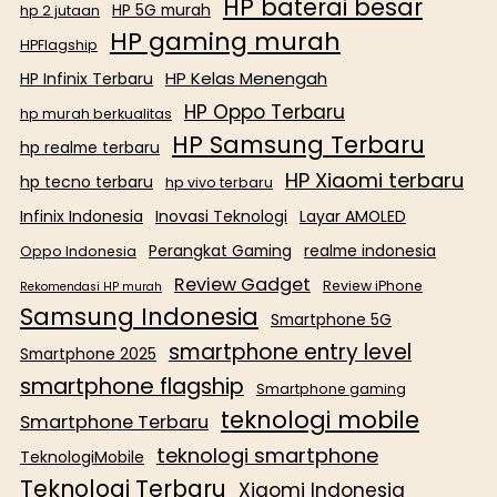
HP baterai besar
HP 5G murah
hp 2 jutaan
HP gaming murah
HPFlagship
HP Kelas Menengah
HP Infinix Terbaru
HP Oppo Terbaru
hp murah berkualitas
HP Samsung Terbaru
hp realme terbaru
HP Xiaomi terbaru
hp tecno terbaru
hp vivo terbaru
Infinix Indonesia
Inovasi Teknologi
Layar AMOLED
Perangkat Gaming
realme indonesia
Oppo Indonesia
Review Gadget
Review iPhone
Rekomendasi HP murah
Samsung Indonesia
Smartphone 5G
smartphone entry level
Smartphone 2025
smartphone flagship
Smartphone gaming
teknologi mobile
Smartphone Terbaru
teknologi smartphone
TeknologiMobile
Teknologi Terbaru
Xiaomi Indonesia