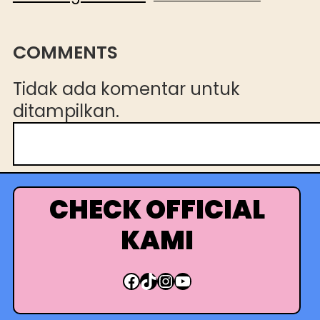
COMMENTS
Tidak ada komentar untuk
ditampilkan.
C
a
r
i
CHECK OFFICIAL
KAMI
Facebook
TikTok
Instagram
YouTube