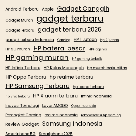
Gadget Canggih
Android Terbaru
Apple
gadget terbaru
Gadget Murah
gadget terbaru 2026
GadgetTerbaru
HP 1 Jutaan
gadget terbaru Indonesia
Gaming
hp 2 jutaan
HP baterai besar
HP 5G murah
HPFlagship
HP gaming murah
HP gaming terbaik
HP Infinix Terbaru
HP Kelas Menengah
hp murah berkualitas
HP Oppo Terbaru
hp realme terbaru
HP Samsung Terbaru
hp tecno terbaru
HP Xiaomi terbaru
Infinix Indonesia
hp vivo terbaru
Inovasi Teknologi
Layar AMOLED
Oppo Indonesia
Perangkat Gaming
realme indonesia
rekomendasi hp gaming
Samsung Indonesia
Review Gadget
Smartphone 5G
Smartphone 2025