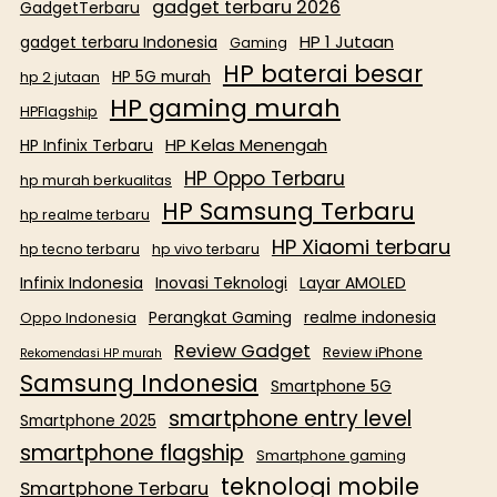
gadget terbaru 2026
GadgetTerbaru
HP 1 Jutaan
gadget terbaru Indonesia
Gaming
HP baterai besar
HP 5G murah
hp 2 jutaan
HP gaming murah
HPFlagship
HP Kelas Menengah
HP Infinix Terbaru
HP Oppo Terbaru
hp murah berkualitas
HP Samsung Terbaru
hp realme terbaru
HP Xiaomi terbaru
hp tecno terbaru
hp vivo terbaru
Infinix Indonesia
Inovasi Teknologi
Layar AMOLED
Perangkat Gaming
realme indonesia
Oppo Indonesia
Review Gadget
Review iPhone
Rekomendasi HP murah
Samsung Indonesia
Smartphone 5G
smartphone entry level
Smartphone 2025
smartphone flagship
Smartphone gaming
teknologi mobile
Smartphone Terbaru