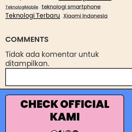
teknologi smartphone
TeknologiMobile
Teknologi Terbaru
Xiaomi Indonesia
COMMENTS
Tidak ada komentar untuk
ditampilkan.
C
a
r
i
CHECK OFFICIAL
KAMI