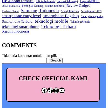
HP Xiaomi terbaru
Infinix Indonesia
Inovasi Teknologi
Layar AMOLED
Review Gadget
Perangkat Gaming
realme indonesia
Oppo Indonesia
Samsung Indonesia
Smartphone 5G
Smartphone 2025
Review iPhone
smartphone entry level
smartphone flagship
Smartphone gaming
teknologi mobile
Smartphone Terbaru
TeknologiMobile
Teknologi Terbaru
teknologi smartphone
Xiaomi Indonesia
COMMENTS
Tidak ada komentar untuk ditampilkan.
Cari
Search
CHECK OFFICIAL KAMI
Facebook
TikTok
Instagram
YouTube