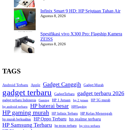
Infinix Smart 9 HD: HP Sejutaan Tahan Air
Agustus 8, 2026
Spesifikasi vivo X300 Pro: Flagship Kamera
ZEISS
Agustus 8, 2026
TAGS
Gadget Canggih
Android Terbaru
Apple
Gadget Murah
gadget terbaru
gadget terbaru 2026
GadgetTerbaru
HP 1 Jutaan
gadget terbaru Indonesia
HP 5G murah
Gaming
hp 2 jutaan
HP baterai besar
hp android terbaru
HPFlagship
HP gaming murah
HP Kelas Menengah
HP Infinix Terbaru
HP Oppo Terbaru
hp realme terbaru
hp murah berkualitas
HP Samsung Terbaru
hp tecno terbaru
hp vivo terbaru