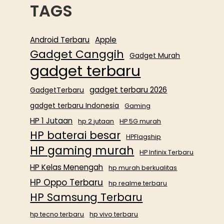
TAGS
Android Terbaru
Apple
Gadget Canggih
Gadget Murah
gadget terbaru
gadget terbaru 2026
GadgetTerbaru
gadget terbaru Indonesia
Gaming
HP 1 Jutaan
hp 2 jutaan
HP 5G murah
HP baterai besar
HPFlagship
HP gaming murah
HP Infinix Terbaru
HP Kelas Menengah
hp murah berkualitas
HP Oppo Terbaru
hp realme terbaru
HP Samsung Terbaru
hp tecno terbaru
hp vivo terbaru