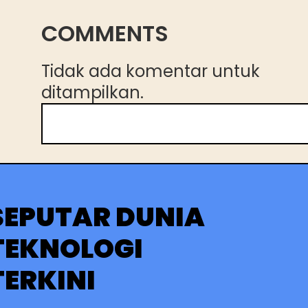
COMMENTS
Tidak ada komentar untuk
ditampilkan.
C
a
r
i
SEPUTAR DUNIA
TEKNOLOGI
TERKINI