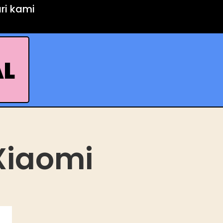
ari kami
AL
Xiaomi