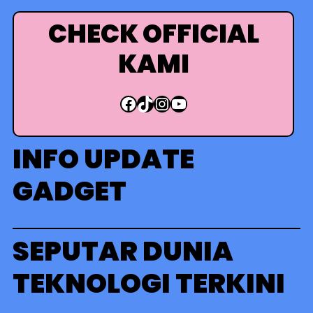
r
i
CHECK OFFICIAL
KAMI
Facebook
TikTok
Instagram
YouTube
INFO UPDATE
GADGET
SEPUTAR DUNIA
TEKNOLOGI TERKINI