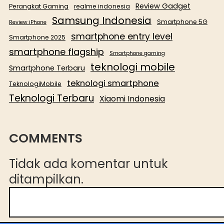
Review Gadget
Perangkat Gaming
realme indonesia
Samsung Indonesia
Smartphone 5G
Review iPhone
smartphone entry level
Smartphone 2025
smartphone flagship
Smartphone gaming
teknologi mobile
Smartphone Terbaru
teknologi smartphone
TeknologiMobile
Teknologi Terbaru
Xiaomi Indonesia
COMMENTS
Tidak ada komentar untuk
ditampilkan.
C
a