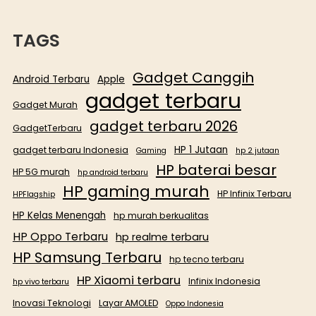
TAGS
Gadget Canggih
Android Terbaru
Apple
gadget terbaru
Gadget Murah
gadget terbaru 2026
GadgetTerbaru
HP 1 Jutaan
gadget terbaru Indonesia
Gaming
hp 2 jutaan
HP baterai besar
HP 5G murah
hp android terbaru
HP gaming murah
HP Infinix Terbaru
HPFlagship
HP Kelas Menengah
hp murah berkualitas
HP Oppo Terbaru
hp realme terbaru
HP Samsung Terbaru
hp tecno terbaru
HP Xiaomi terbaru
Infinix Indonesia
hp vivo terbaru
Inovasi Teknologi
Layar AMOLED
Oppo Indonesia