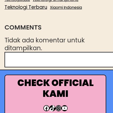
Teknologi Terbaru
Xiaomi Indonesia
COMMENTS
Tidak ada komentar untuk
ditampilkan.
C
a
r
i
CHECK OFFICIAL
KAMI
Facebook
TikTok
Instagram
YouTube