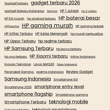
gadget terbaru 2026
GadgetTerbaru
HP 1 Jutaan
gadget terbaru Indonesia
Gaming
hp 2 jutaan
HP baterai besar
HP 5G murah
hp android terbaru
HP gaming murah
HP gaming terbaik
HPFlagship
HP Infinix Terbaru
HP Kelas Menengah
hp murah berkualitas
HP Oppo Terbaru
hp realme terbaru
HP Samsung Terbaru
hp tecno terbaru
HP Xiaomi terbaru
hp vivo terbaru
Infinix Indonesia
Inovasi Teknologi
Layar AMOLED
Oppo Indonesia
Review Gadget
Perangkat Gaming
realme indonesia
Samsung Indonesia
Smartphone 5G
smartphone entry level
Smartphone 2025
smartphone flagship
Smartphone gaming
teknologi mobile
Smartphone Terbaru
teknologi smartphone
TeknologiMobile