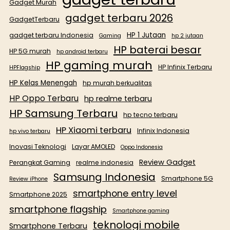
Gadget Murah
gadget terbaru 2026
GadgetTerbaru
HP 1 Jutaan
gadget terbaru Indonesia
Gaming
hp 2 jutaan
HP baterai besar
HP 5G murah
hp android terbaru
HP gaming murah
HP Infinix Terbaru
HPFlagship
HP Kelas Menengah
hp murah berkualitas
HP Oppo Terbaru
hp realme terbaru
HP Samsung Terbaru
hp tecno terbaru
HP Xiaomi terbaru
Infinix Indonesia
hp vivo terbaru
Inovasi Teknologi
Layar AMOLED
Oppo Indonesia
Review Gadget
Perangkat Gaming
realme indonesia
Samsung Indonesia
Smartphone 5G
Review iPhone
smartphone entry level
Smartphone 2025
smartphone flagship
Smartphone gaming
teknologi mobile
Smartphone Terbaru