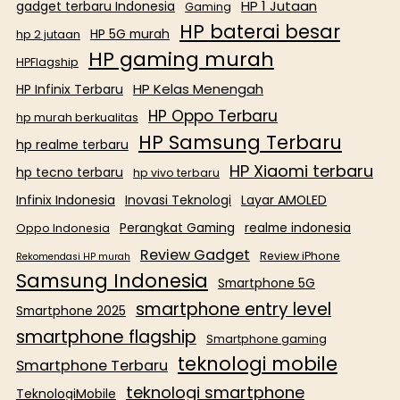
HP 1 Jutaan
gadget terbaru Indonesia
Gaming
HP baterai besar
HP 5G murah
hp 2 jutaan
HP gaming murah
HPFlagship
HP Kelas Menengah
HP Infinix Terbaru
HP Oppo Terbaru
hp murah berkualitas
HP Samsung Terbaru
hp realme terbaru
HP Xiaomi terbaru
hp tecno terbaru
hp vivo terbaru
Infinix Indonesia
Inovasi Teknologi
Layar AMOLED
Perangkat Gaming
realme indonesia
Oppo Indonesia
Review Gadget
Review iPhone
Rekomendasi HP murah
Samsung Indonesia
Smartphone 5G
smartphone entry level
Smartphone 2025
smartphone flagship
Smartphone gaming
teknologi mobile
Smartphone Terbaru
teknologi smartphone
TeknologiMobile