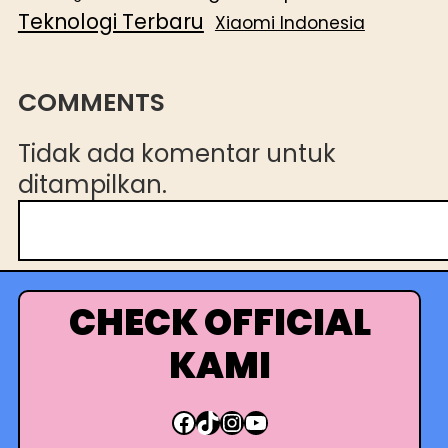
Teknologi Terbaru
Xiaomi Indonesia
COMMENTS
Tidak ada komentar untuk
ditampilkan.
C
a
r
i
CHECK OFFICIAL
KAMI
Facebook
TikTok
Instagram
YouTube