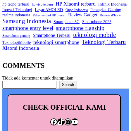
HP Xiaomi terbaru
hp tecno terbaru
Infinix Indonesia
hp vivo terbaru
Inovasi Teknologi
Layar AMOLED
Perangkat Gaming
Oppo Indonesia
Review Gadget
realme indonesia
Review iPhone
Rekomendasi HP murah
Samsung Indonesia
Smartphone 5G
Smartphone 2025
smartphone entry level
smartphone flagship
teknologi mobile
Smartphone Terbaru
Smartphone gaming
Teknologi Terbaru
teknologi smartphone
TeknologiMobile
Xiaomi Indonesia
COMMENTS
Tidak ada komentar untuk ditampilkan.
Cari
Search
CHECK OFFICIAL KAMI
Facebook
TikTok
Instagram
YouTube