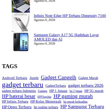
Agustus 6, 2026
Infinix Note Edge HP Terbaru Dimensity 7100
Agustus 6, 2026
Samsung Galaxy A17 5G Hadirkan Layar
AMOLED dan AI
Agustus 6, 2026
TAGS
Gadget Canggih
Android Terbaru
Apple
Gadget Murah
gadget terbaru
gadget terbaru 2026
GadgetTerbaru
HP 1 Jutaan
gadget terbaru Indonesia
HP 5G murah
Gaming
hp 2 jutaan
HP gaming murah
HP baterai besar
HPFlagship
HP Kelas Menengah
HP Infinix Terbaru
hp murah berkualitas
HP Samsung Terbaru
HP Oppo Terbaru
hp realme terbaru