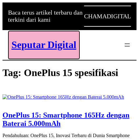
Skip
to
Baca terus artikel terbaru dan
CHAMADIGITAL
content
terkini dari kami
Seputar Digital
Tag:
OnePlus 15 spesifikasi
OnePlus 15: Smartphone 165Hz dengan
Baterai 5.000mAh
Pendahuluan: OnePlus 15, Inovasi Terbaru di Dunia Smartphone