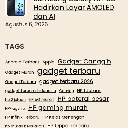
Hadirkan Layar AMOLED
dan AI
Agustus 6, 2026
TAGS
Gadget Canggih
Android Terbaru
Apple
gadget terbaru
Gadget Murah
gadget terbaru 2026
GadgetTerbaru
HP 1 Jutaan
gadget terbaru Indonesia
Gaming
HP baterai besar
HP 5G murah
hp 2 jutaan
HP gaming murah
HPFlagship
HP Kelas Menengah
HP Infinix Terbaru
HP Oppo Terbaru
hp murah berkualitas