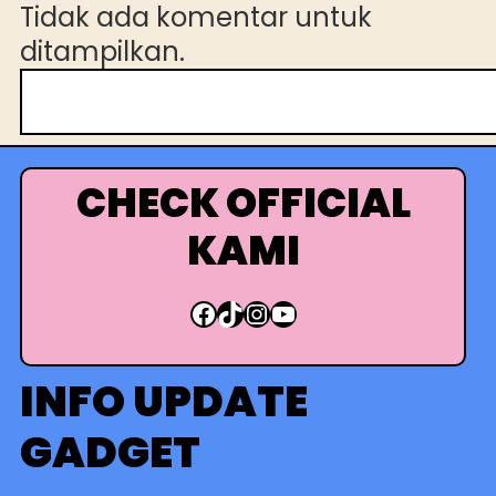
Tidak ada komentar untuk
ditampilkan.
C
a
r
i
CHECK OFFICIAL
KAMI
Facebook
TikTok
Instagram
YouTube
INFO UPDATE
GADGET