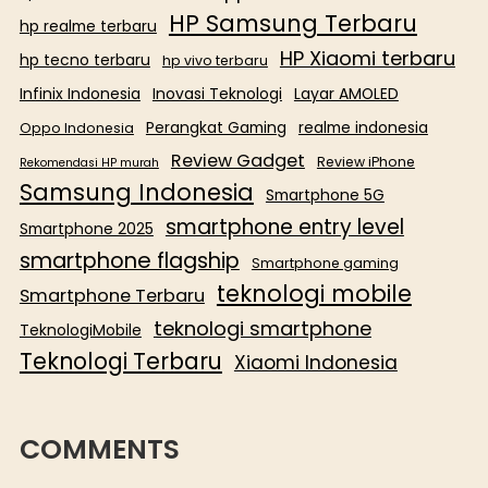
HP Samsung Terbaru
hp realme terbaru
HP Xiaomi terbaru
hp tecno terbaru
hp vivo terbaru
Infinix Indonesia
Inovasi Teknologi
Layar AMOLED
Perangkat Gaming
realme indonesia
Oppo Indonesia
Review Gadget
Review iPhone
Rekomendasi HP murah
Samsung Indonesia
Smartphone 5G
smartphone entry level
Smartphone 2025
smartphone flagship
Smartphone gaming
teknologi mobile
Smartphone Terbaru
teknologi smartphone
TeknologiMobile
Teknologi Terbaru
Xiaomi Indonesia
COMMENTS