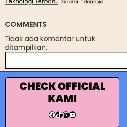
Teknologi Terbaru
Xiaomi Indonesia
COMMENTS
Tidak ada komentar untuk
ditampilkan.
C
a
r
i
CHECK OFFICIAL
KAMI
Facebook
TikTok
Instagram
YouTube