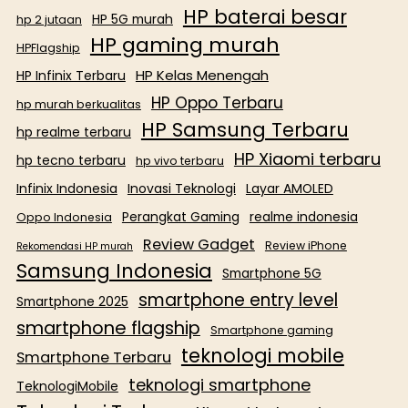
HP baterai besar
HP 5G murah
hp 2 jutaan
HP gaming murah
HPFlagship
HP Kelas Menengah
HP Infinix Terbaru
HP Oppo Terbaru
hp murah berkualitas
HP Samsung Terbaru
hp realme terbaru
HP Xiaomi terbaru
hp tecno terbaru
hp vivo terbaru
Infinix Indonesia
Inovasi Teknologi
Layar AMOLED
Perangkat Gaming
realme indonesia
Oppo Indonesia
Review Gadget
Review iPhone
Rekomendasi HP murah
Samsung Indonesia
Smartphone 5G
smartphone entry level
Smartphone 2025
smartphone flagship
Smartphone gaming
teknologi mobile
Smartphone Terbaru
teknologi smartphone
TeknologiMobile