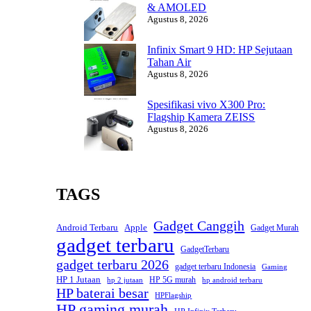
& AMOLED
Agustus 8, 2026
Infinix Smart 9 HD: HP Sejutaan
Tahan Air
Agustus 8, 2026
Spesifikasi vivo X300 Pro:
Flagship Kamera ZEISS
Agustus 8, 2026
TAGS
Gadget Canggih
Android Terbaru
Apple
Gadget Murah
gadget terbaru
GadgetTerbaru
gadget terbaru 2026
gadget terbaru Indonesia
Gaming
HP 1 Jutaan
HP 5G murah
hp 2 jutaan
hp android terbaru
HP baterai besar
HPFlagship
HP gaming murah