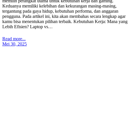
memilih perangkat utama untuk kebutuhan kerja dan gaming.
Keduanya memiliki kelebihan dan kekurangan masing-masing,
tergantung pada gaya hidup, kebutuhan performa, dan anggaran
pengguna. Pada artikel ini, kita akan membahas secara lengkap agar
kamu bisa menentukan pilihan terbaik. Kebutuhan Kerja: Mana yang
Lebih Efisien? Laptop vs…
Read more...
Mei 30, 2025