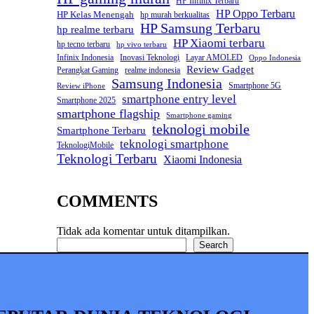
HP Infinix Terbaru
HP Oppo Terbaru
HP Kelas Menengah
hp murah berkualitas
HP Samsung Terbaru
hp realme terbaru
HP Xiaomi terbaru
hp tecno terbaru
hp vivo terbaru
Infinix Indonesia
Inovasi Teknologi
Layar AMOLED
Oppo Indonesia
Review Gadget
Perangkat Gaming
realme indonesia
Samsung Indonesia
Smartphone 5G
Review iPhone
smartphone entry level
Smartphone 2025
smartphone flagship
Smartphone gaming
teknologi mobile
Smartphone Terbaru
teknologi smartphone
TeknologiMobile
Teknologi Terbaru
Xiaomi Indonesia
COMMENTS
Tidak ada komentar untuk ditampilkan.
Cari
Search