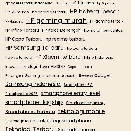
HP 1 Jutaan
gadget terbaru Indonesia
Gaming
hp 2 jutaan
HP baterai besar
HP 5G murah
hp android terbaru
HP gaming murah
HP gaming terbaik
HPFlagship
HP Infinix Terbaru
HP Kelas Menengah
hp murah berkualitas
HP Oppo Terbaru
hp realme terbaru
HP Samsung Terbaru
hp tecno terbaru
HP Xiaomi terbaru
hp vivo terbaru
Infinix Indonesia
Inovasi Teknologi
Layar AMOLED
Oppo Indonesia
Review Gadget
Perangkat Gaming
realme indonesia
Samsung Indonesia
Smartphone 5G
smartphone entry level
Smartphone 2025
smartphone flagship
Smartphone gaming
teknologi mobile
Smartphone Terbaru
teknologi smartphone
TeknologiMobile
Teknologi Terbaru
Xiaomi Indonesia