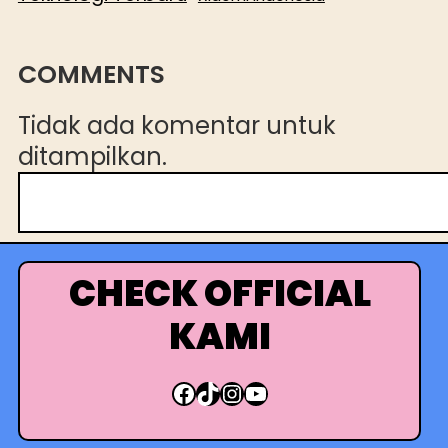
COMMENTS
Tidak ada komentar untuk
ditampilkan.
C
a
r
i
CHECK OFFICIAL
KAMI
Facebook
TikTok
Instagram
YouTube