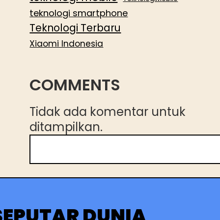
teknologi smartphone
Teknologi Terbaru
Xiaomi Indonesia
COMMENTS
Tidak ada komentar untuk
ditampilkan.
C
a
r
i
SEPUTAR DUNIA