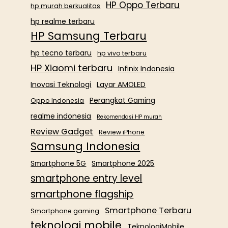
HP Oppo Terbaru
hp murah berkualitas
hp realme terbaru
HP Samsung Terbaru
hp tecno terbaru
hp vivo terbaru
HP Xiaomi terbaru
Infinix Indonesia
Inovasi Teknologi
Layar AMOLED
Perangkat Gaming
Oppo Indonesia
realme indonesia
Rekomendasi HP murah
Review Gadget
Review iPhone
Samsung Indonesia
Smartphone 5G
Smartphone 2025
smartphone entry level
smartphone flagship
Smartphone Terbaru
Smartphone gaming
teknologi mobile
TeknologiMobile