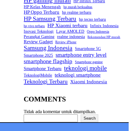
HP gaming murah
HP Infinix Terbaru
HP Kelas Menengah
hp murah berkualitas
HP Oppo Terbaru
hp realme terbaru
HP Samsung Terbaru
hp tecno terbaru
HP Xiaomi terbaru
Infinix Indonesia
hp vivo terbaru
Inovasi Teknologi
Layar AMOLED
Oppo Indonesia
Perangkat Gaming
realme indonesia
Rekomendasi HP murah
Review Gadget
Review iPhone
Samsung Indonesia
Smartphone 5G
smartphone entry level
Smartphone 2025
smartphone flagship
Smartphone gaming
teknologi mobile
Smartphone Terbaru
teknologi smartphone
TeknologiMobile
Teknologi Terbaru
Xiaomi Indonesia
COMMENTS
Tidak ada komentar untuk ditampilkan.
Cari
Search