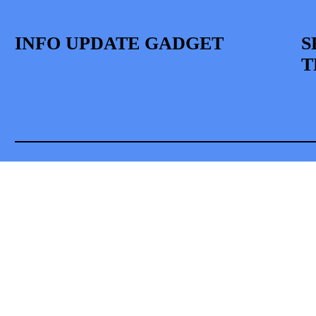
INFO UPDATE GADGET
S
T