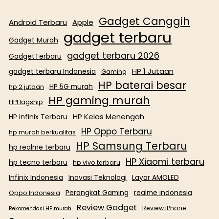
Gadget Canggih
Android Terbaru
Apple
gadget terbaru
Gadget Murah
gadget terbaru 2026
GadgetTerbaru
HP 1 Jutaan
gadget terbaru Indonesia
Gaming
HP baterai besar
HP 5G murah
hp 2 jutaan
HP gaming murah
HPFlagship
HP Kelas Menengah
HP Infinix Terbaru
HP Oppo Terbaru
hp murah berkualitas
HP Samsung Terbaru
hp realme terbaru
HP Xiaomi terbaru
hp tecno terbaru
hp vivo terbaru
Infinix Indonesia
Inovasi Teknologi
Layar AMOLED
Perangkat Gaming
realme indonesia
Oppo Indonesia
Review Gadget
Review iPhone
Rekomendasi HP murah