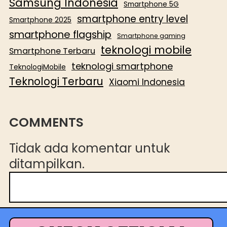
Samsung Indonesia
Smartphone 5G
smartphone entry level
Smartphone 2025
smartphone flagship
Smartphone gaming
teknologi mobile
Smartphone Terbaru
teknologi smartphone
TeknologiMobile
Teknologi Terbaru
Xiaomi Indonesia
COMMENTS
Tidak ada komentar untuk
ditampilkan.
C
a
r
i