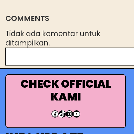
COMMENTS
Tidak ada komentar untuk
ditampilkan.
C
a
r
i
CHECK OFFICIAL
KAMI
Facebook
TikTok
Instagram
YouTube