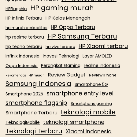
HP gaming murah
HPFlagship
HP Kelas Menengah
HP Infinix Terbaru
HP Oppo Terbaru
hp murah berkualitas
HP Samsung Terbaru
hp realme terbaru
HP Xiaomi terbaru
hp tecno terbaru
hp vivo terbaru
Infinix Indonesia
Inovasi Teknologi
Layar AMOLED
Perangkat Gaming
realme indonesia
Oppo Indonesia
Review Gadget
Review iPhone
Rekomendasi HP murah
Samsung Indonesia
Smartphone 5G
smartphone entry level
Smartphone 2025
smartphone flagship
Smartphone gaming
teknologi mobile
Smartphone Terbaru
teknologi smartphone
TeknologiMobile
Teknologi Terbaru
Xiaomi Indonesia