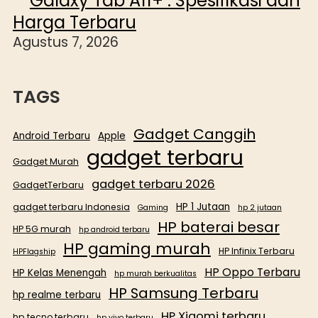
Galaxy Tab A11+ : Spesifikasi dan
Harga Terbaru
Agustus 7, 2026
TAGS
Gadget Canggih
Android Terbaru
Apple
gadget terbaru
Gadget Murah
gadget terbaru 2026
GadgetTerbaru
HP 1 Jutaan
gadget terbaru Indonesia
Gaming
hp 2 jutaan
HP baterai besar
HP 5G murah
hp android terbaru
HP gaming murah
HP Infinix Terbaru
HPFlagship
HP Oppo Terbaru
HP Kelas Menengah
hp murah berkualitas
HP Samsung Terbaru
hp realme terbaru
HP Xiaomi terbaru
hp tecno terbaru
hp vivo terbaru