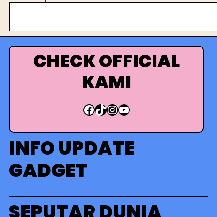
C
a
r
i
CHECK OFFICIAL
KAMI
Facebook
TikTok
Instagram
YouTube
INFO UPDATE
GADGET
SEPUTAR DUNIA