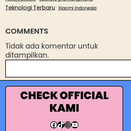
Teknologi Terbaru
Xiaomi Indonesia
COMMENTS
Tidak ada komentar untuk
ditampilkan.
C
a
r
i
CHECK OFFICIAL
KAMI
Facebook
TikTok
Instagram
YouTube