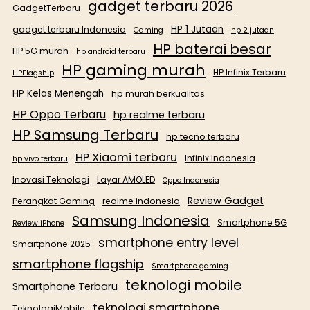
gadget terbaru 2026
GadgetTerbaru
HP 1 Jutaan
gadget terbaru Indonesia
Gaming
hp 2 jutaan
HP baterai besar
HP 5G murah
hp android terbaru
HP gaming murah
HP Infinix Terbaru
HPFlagship
HP Kelas Menengah
hp murah berkualitas
HP Oppo Terbaru
hp realme terbaru
HP Samsung Terbaru
hp tecno terbaru
HP Xiaomi terbaru
Infinix Indonesia
hp vivo terbaru
Inovasi Teknologi
Layar AMOLED
Oppo Indonesia
Review Gadget
Perangkat Gaming
realme indonesia
Samsung Indonesia
Smartphone 5G
Review iPhone
smartphone entry level
Smartphone 2025
smartphone flagship
Smartphone gaming
teknologi mobile
Smartphone Terbaru
teknologi smartphone
TeknologiMobile