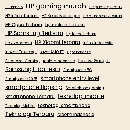
HP gaming murah
HP gaming terbaik
HPFlagship
HP Infinix Terbaru
HP Kelas Menengah
hp murah berkualitas
HP Oppo Terbaru
hp realme terbaru
HP Samsung Terbaru
hp tecno terbaru
HP Xiaomi terbaru
hp vivo terbaru
Infinix Indonesia
Inovasi Teknologi
Layar AMOLED
Oppo Indonesia
Review Gadget
Perangkat Gaming
realme indonesia
Samsung Indonesia
Smartphone 5G
smartphone entry level
Smartphone 2025
smartphone flagship
Smartphone gaming
teknologi mobile
Smartphone Terbaru
teknologi smartphone
TeknologiMobile
Teknologi Terbaru
Xiaomi Indonesia