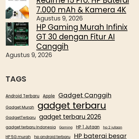
Realme 15 Pro: HP Baterai
7.000 mAh & Kamera 4K
Agustus 9, 2026
HP Gaming Murah Infinix
GT 30 dengan Fitur AI
Canggih
Agustus 9, 2026
TAGS
Gadget Canggih
Android Terbaru
Apple
gadget terbaru
Gadget Murah
gadget terbaru 2026
GadgetTerbaru
HP 1 Jutaan
gadget terbaru Indonesia
Gaming
hp 2 jutaan
HP baterai besar
HP 5G murah
hp android terbaru