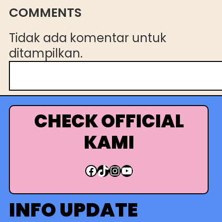
COMMENTS
Tidak ada komentar untuk
ditampilkan.
C
a
r
i
CHECK OFFICIAL
KAMI
Facebook
TikTok
Instagram
YouTube
INFO UPDATE