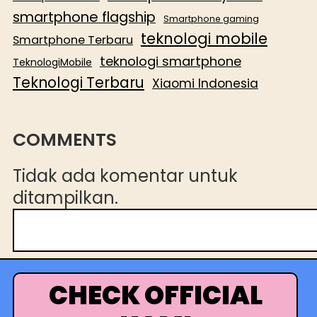
smartphone flagship
Smartphone gaming
teknologi mobile
Smartphone Terbaru
teknologi smartphone
TeknologiMobile
Teknologi Terbaru
Xiaomi Indonesia
COMMENTS
Tidak ada komentar untuk
ditampilkan.
C
a
r
i
CHECK OFFICIAL