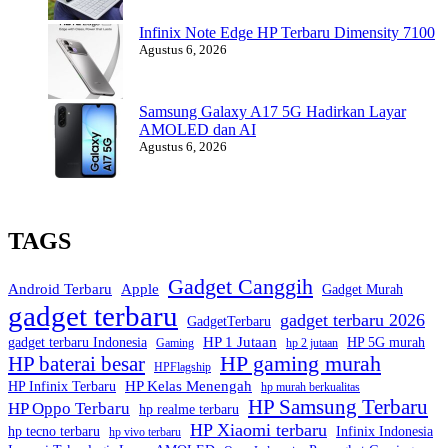
Infinix Note Edge HP Terbaru Dimensity 7100
Agustus 6, 2026
Samsung Galaxy A17 5G Hadirkan Layar
AMOLED dan AI
Agustus 6, 2026
TAGS
Gadget Canggih
Android Terbaru
Apple
Gadget Murah
gadget terbaru
gadget terbaru 2026
GadgetTerbaru
HP 1 Jutaan
gadget terbaru Indonesia
HP 5G murah
Gaming
hp 2 jutaan
HP gaming murah
HP baterai besar
HPFlagship
HP Kelas Menengah
HP Infinix Terbaru
hp murah berkualitas
HP Samsung Terbaru
HP Oppo Terbaru
hp realme terbaru
HP Xiaomi terbaru
hp tecno terbaru
Infinix Indonesia
hp vivo terbaru