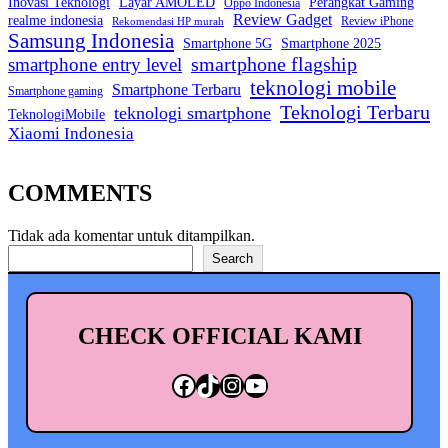
Inovasi Teknologi
Layar AMOLED
Perangkat Gaming
Oppo Indonesia
Review Gadget
realme indonesia
Review iPhone
Rekomendasi HP murah
Samsung Indonesia
Smartphone 5G
Smartphone 2025
smartphone entry level
smartphone flagship
teknologi mobile
Smartphone Terbaru
Smartphone gaming
Teknologi Terbaru
teknologi smartphone
TeknologiMobile
Xiaomi Indonesia
COMMENTS
Tidak ada komentar untuk ditampilkan.
Cari
Search
CHECK OFFICIAL KAMI
Facebook
TikTok
Instagram
YouTube