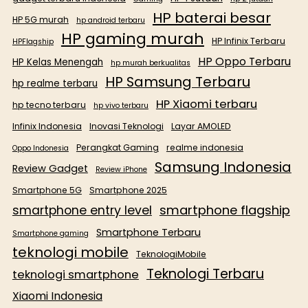
HP baterai besar
HP 5G murah
hp android terbaru
HP gaming murah
HP Infinix Terbaru
HPFlagship
HP Oppo Terbaru
HP Kelas Menengah
hp murah berkualitas
HP Samsung Terbaru
hp realme terbaru
HP Xiaomi terbaru
hp tecno terbaru
hp vivo terbaru
Infinix Indonesia
Inovasi Teknologi
Layar AMOLED
Perangkat Gaming
realme indonesia
Oppo Indonesia
Samsung Indonesia
Review Gadget
Review iPhone
Smartphone 5G
Smartphone 2025
smartphone flagship
smartphone entry level
Smartphone Terbaru
Smartphone gaming
teknologi mobile
TeknologiMobile
Teknologi Terbaru
teknologi smartphone
Xiaomi Indonesia