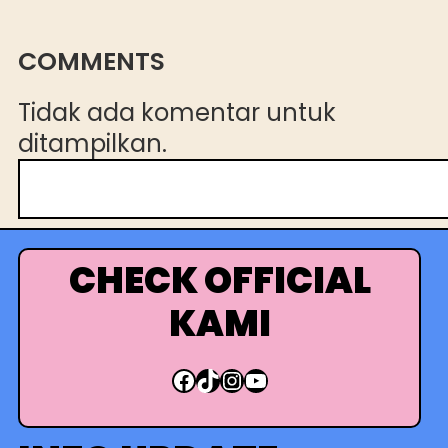
COMMENTS
Tidak ada komentar untuk
ditampilkan.
C
a
r
i
CHECK OFFICIAL
KAMI
Facebook
TikTok
Instagram
YouTube