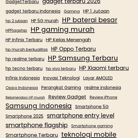
gadget terbaru 2026
GadgetTerbaru
HP 1 Jutaan
gadget terbaru Indonesia
Gaming
HP baterai besar
HP 5G murah
hp 2 jutaan
HP gaming murah
HPFlagship
HP Kelas Menengah
HP Infinix Terbaru
HP Oppo Terbaru
hp murah berkualitas
HP Samsung Terbaru
hp realme terbaru
HP Xiaomi terbaru
hp tecno terbaru
hp vivo terbaru
Infinix Indonesia
Inovasi Teknologi
Layar AMOLED
Perangkat Gaming
realme indonesia
Oppo Indonesia
Review Gadget
Review iPhone
Rekomendasi HP murah
Samsung Indonesia
Smartphone 5G
smartphone entry level
Smartphone 2025
smartphone flagship
Smartphone gaming
teknologi mobile
Smartphone Terbaru