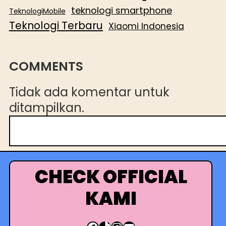
teknologi smartphone
TeknologiMobile
Teknologi Terbaru
Xiaomi Indonesia
COMMENTS
Tidak ada komentar untuk
ditampilkan.
C
a
r
i
CHECK OFFICIAL
KAMI