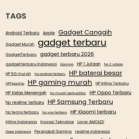
TAGS
Gadget Canggih
Android Terbaru
Apple
gadget terbaru
Gadget Murah
gadget terbaru 2026
GadgetTerbaru
HP 1 Jutaan
gadget terbaru Indonesia
Gaming
hp 2 jutaan
HP baterai besar
HP 5G murah
hp android terbaru
HP gaming murah
HP Infinix Terbaru
HPFlagship
HP Oppo Terbaru
HP Kelas Menengah
hp murah berkualitas
HP Samsung Terbaru
hp realme terbaru
HP Xiaomi terbaru
hp tecno terbaru
hp vivo terbaru
Infinix Indonesia
Inovasi Teknologi
Layar AMOLED
Perangkat Gaming
realme indonesia
Oppo Indonesia