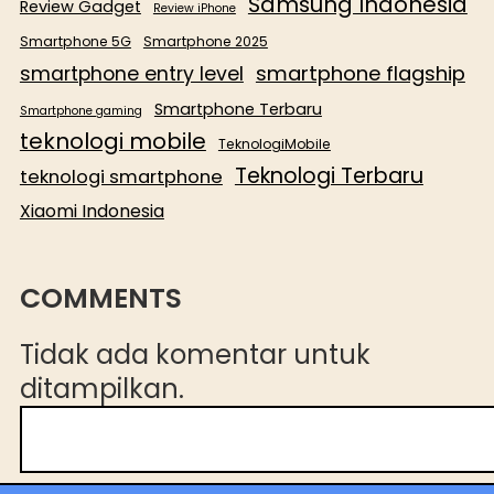
Samsung Indonesia
Review Gadget
Review iPhone
Smartphone 5G
Smartphone 2025
smartphone flagship
smartphone entry level
Smartphone Terbaru
Smartphone gaming
teknologi mobile
TeknologiMobile
Teknologi Terbaru
teknologi smartphone
Xiaomi Indonesia
COMMENTS
Tidak ada komentar untuk
ditampilkan.
C
a
r