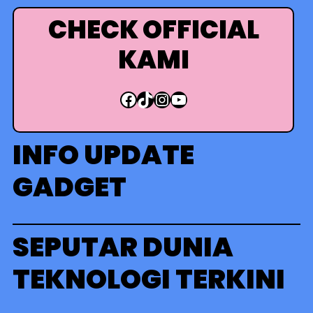
i
CHECK OFFICIAL
KAMI
Facebook
TikTok
Instagram
YouTube
INFO UPDATE
GADGET
SEPUTAR DUNIA
TEKNOLOGI TERKINI