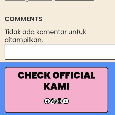
COMMENTS
Tidak ada komentar untuk
ditampilkan.
C
a
r
i
CHECK OFFICIAL
KAMI
Facebook
TikTok
Instagram
YouTube