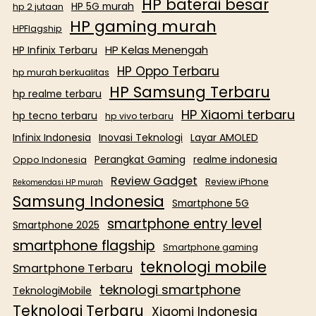
HP baterai besar
HP 5G murah
hp 2 jutaan
HP gaming murah
HPFlagship
HP Kelas Menengah
HP Infinix Terbaru
HP Oppo Terbaru
hp murah berkualitas
HP Samsung Terbaru
hp realme terbaru
HP Xiaomi terbaru
hp tecno terbaru
hp vivo terbaru
Infinix Indonesia
Inovasi Teknologi
Layar AMOLED
Perangkat Gaming
realme indonesia
Oppo Indonesia
Review Gadget
Review iPhone
Rekomendasi HP murah
Samsung Indonesia
Smartphone 5G
smartphone entry level
Smartphone 2025
smartphone flagship
Smartphone gaming
teknologi mobile
Smartphone Terbaru
teknologi smartphone
TeknologiMobile
Teknologi Terbaru
Xiaomi Indonesia