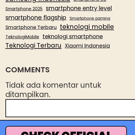
smartphone entry level
Smartphone 2025
smartphone flagship
Smartphone gaming
teknologi mobile
Smartphone Terbaru
teknologi smartphone
TeknologiMobile
Teknologi Terbaru
Xiaomi Indonesia
COMMENTS
Tidak ada komentar untuk
ditampilkan.
C
a
r
i