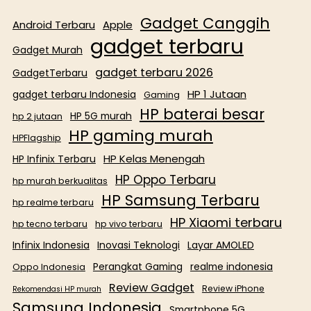
Gadget Canggih
Android Terbaru
Apple
gadget terbaru
Gadget Murah
gadget terbaru 2026
GadgetTerbaru
HP 1 Jutaan
gadget terbaru Indonesia
Gaming
HP baterai besar
HP 5G murah
hp 2 jutaan
HP gaming murah
HPFlagship
HP Kelas Menengah
HP Infinix Terbaru
HP Oppo Terbaru
hp murah berkualitas
HP Samsung Terbaru
hp realme terbaru
HP Xiaomi terbaru
hp tecno terbaru
hp vivo terbaru
Infinix Indonesia
Inovasi Teknologi
Layar AMOLED
Perangkat Gaming
realme indonesia
Oppo Indonesia
Review Gadget
Review iPhone
Rekomendasi HP murah
Samsung Indonesia
Smartphone 5G