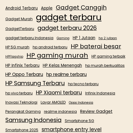
Gadget Canggih
Android Terbaru
Apple
gadget terbaru
Gadget Murah
gadget terbaru 2026
GadgetTerbaru
HP 1 Jutaan
gadget terbaru Indonesia
Gaming
hp 2 jutaan
HP baterai besar
HP 5G murah
hp android terbaru
HP gaming murah
HP gaming terbaik
HPFlagship
HP Infinix Terbaru
HP Kelas Menengah
hp murah berkualitas
HP Oppo Terbaru
hp realme terbaru
HP Samsung Terbaru
hp tecno terbaru
HP Xiaomi terbaru
hp vivo terbaru
Infinix Indonesia
Inovasi Teknologi
Layar AMOLED
Oppo Indonesia
Review Gadget
Perangkat Gaming
realme indonesia
Samsung Indonesia
Smartphone 5G
smartphone entry level
Smartphone 2025