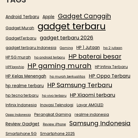
Gadget Canggih
Android Terbaru
Apple
gadget terbaru
Gadget Murah
gadget terbaru 2026
GadgetTerbaru
HP 1 Jutaan
gadget terbaru Indonesia
Gaming
hp 2 jutaan
HP baterai besar
HP 5G murah
hp android terbaru
HP gaming murah
HP Infinix Terbaru
HPFlagship
HP Oppo Terbaru
HP Kelas Menengah
hp murah berkualitas
HP Samsung Terbaru
hp realme terbaru
HP Xiaomi terbaru
hp tecno terbaru
hp vivo terbaru
Infinix Indonesia
Inovasi Teknologi
Layar AMOLED
Perangkat Gaming
realme indonesia
Oppo Indonesia
Samsung Indonesia
Review Gadget
Review iPhone
Smartphone 5G
Smartphone 2025