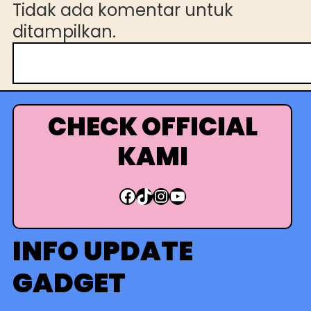
Tidak ada komentar untuk
ditampilkan.
C
a
r
i
CHECK OFFICIAL
KAMI
Facebook
TikTok
Instagram
YouTube
INFO UPDATE
GADGET