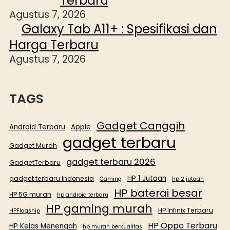
Terbaru
Agustus 7, 2026
Galaxy Tab A11+ : Spesifikasi dan
Harga Terbaru
Agustus 7, 2026
TAGS
Gadget Canggih
Android Terbaru
Apple
gadget terbaru
Gadget Murah
gadget terbaru 2026
GadgetTerbaru
HP 1 Jutaan
gadget terbaru Indonesia
Gaming
hp 2 jutaan
HP baterai besar
HP 5G murah
hp android terbaru
HP gaming murah
HP Infinix Terbaru
HPFlagship
HP Oppo Terbaru
HP Kelas Menengah
hp murah berkualitas