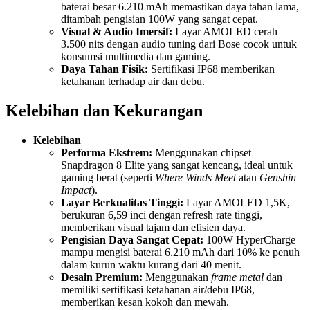
baterai besar 6.210 mAh memastikan daya tahan lama,
ditambah pengisian 100W yang sangat cepat.
Visual & Audio Imersif:
Layar AMOLED cerah
3.500 nits dengan audio tuning dari Bose cocok untuk
konsumsi multimedia dan gaming.
Daya Tahan Fisik:
Sertifikasi IP68 memberikan
ketahanan terhadap air dan debu.
Kelebihan dan Kekurangan
Kelebihan
Performa Ekstrem:
Menggunakan chipset
Snapdragon 8 Elite yang sangat kencang, ideal untuk
gaming berat (seperti
Where Winds Meet
atau
Genshin
Impact
).
Layar Berkualitas Tinggi:
Layar AMOLED 1,5K,
berukuran 6,59 inci dengan refresh rate tinggi,
memberikan visual tajam dan efisien daya.
Pengisian Daya Sangat Cepat:
100W HyperCharge
mampu mengisi baterai 6.210 mAh dari 10% ke penuh
dalam kurun waktu kurang dari 40 menit.
Desain Premium:
Menggunakan
frame metal
dan
memiliki sertifikasi ketahanan air/debu IP68,
memberikan kesan kokoh dan mewah.