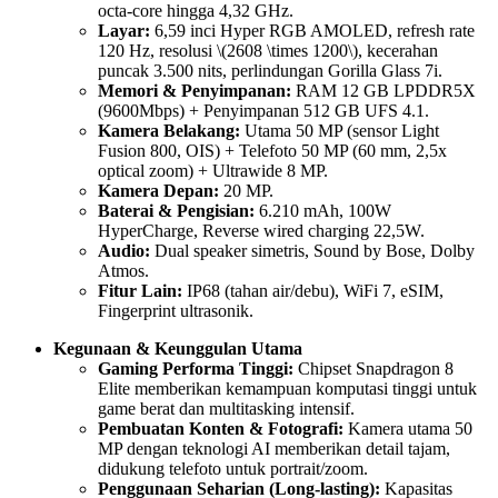
octa-core hingga 4,32 GHz.
Layar:
6,59 inci Hyper RGB AMOLED, refresh rate
120 Hz, resolusi \(2608 \times 1200\), kecerahan
puncak 3.500 nits, perlindungan Gorilla Glass 7i.
Memori & Penyimpanan:
RAM 12 GB LPDDR5X
(9600Mbps) + Penyimpanan 512 GB UFS 4.1.
Kamera Belakang:
Utama 50 MP (sensor Light
Fusion 800, OIS) + Telefoto 50 MP (60 mm, 2,5x
optical zoom) + Ultrawide 8 MP.
Kamera Depan:
20 MP.
Baterai & Pengisian:
6.210 mAh, 100W
HyperCharge, Reverse wired charging 22,5W.
Audio:
Dual speaker simetris, Sound by Bose, Dolby
Atmos.
Fitur Lain:
IP68 (tahan air/debu), WiFi 7, eSIM,
Fingerprint ultrasonik.
Kegunaan & Keunggulan Utama
Gaming Performa Tinggi:
Chipset Snapdragon 8
Elite memberikan kemampuan komputasi tinggi untuk
game berat dan multitasking intensif.
Pembuatan Konten & Fotografi:
Kamera utama 50
MP dengan teknologi AI memberikan detail tajam,
didukung telefoto untuk portrait/zoom.
Penggunaan Seharian (Long-lasting):
Kapasitas