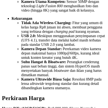
Kamera Utama Kompeten:
Sensor 50MP dengan
teknologi
Light Fusion 800
menghasilkan foto dan
video (hingga 8K) yang sangat baik di kelasnya.
Kekurangan
Tidak Ada Wireless Charging:
Fitur yang umum di
kelas harga Rp8 jutaan ini absen, membuat pengguna
yang terbiasa dengan
charging pad
kurang nyaman.
USB 2.0:
Meskipun menggunakan penyimpanan cepat
(UFS 4.1), transfer data melalui kabel masih terbatas
pada standar USB 2.0 yang lambat.
Kamera Depan Standar:
Perekaman video kamera
depan maksimal hanya 1080p@60fps, kurang ideal
untuk konten kreator yang butuh 4K.
Suhu Hangat & Bloatware:
Perangkat cenderung
panas saat beban tinggi, dan sistem HyperOS masih
menyertakan banyak
bloatware
dan iklan yang harus
dimatikan manual.
Kamera Ultrawide Biasa Saja:
Resolusi 8MP pada
lensa
ultrawide
tergolong standar dan kurang detail
dibandingkan kamera utamanya.
Perkiraan Harga