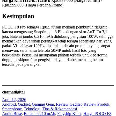
Harga Rilis (12GB/512GB):
Rp8.999.000 (Harga Normal) /
Rp8.599.000 (Harga Perdana/Promo).
Kesimpulan
POCO F8 Pro seharga Rp8,5 jutaan menjadi pembunuh flagship,
karena mengusung Snapdragon 8 Elite dengan skor AnTuTu 3,1
juta. Baterai jumbo 6.210 mAh didukung pengisian 100W, sehingga
memastikan daya tahan perangkat tetap terjaga sepanjang hari yang
padat. Visual layar 120Hz dipadukan desain premium yang sangat
menawan, serta lensa telefoto 50MP untuk hasil foto yang
berkualitas. Ponsel ini merupakan pilihan terbaik untuk performa
tinggi, meskipun fitur pengisian daya nirkabel memang belum
tersedia pada perangkat.
chamadigital
April 12, 2026
Android
, 
Gadget
, 
Gaming Gear
, 
Review Gadget
, 
Review Produk
, 
Smartphone
, 
Teknologi
, 
Tips & Rekomendasi
Audio Bose
, 
Baterai 6.210 mAh
, 
Flagship Killer
, 
Harga POCO F8