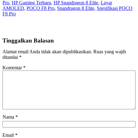
Pro
, 
HP Gaming Terbaru
, 
HP Snapdragon 8 Elite
, 
Layar
AMOLED
, 
POCO F8 Pro
, 
Snapdragon 8 Elite
, 
Spesifikasi POCO
F8 Pro
Tinggalkan Balasan
Alamat email Anda tidak akan dipublikasikan.
Ruas yang wajib
ditandai
*
Komentar
*
Nama
*
Email
*