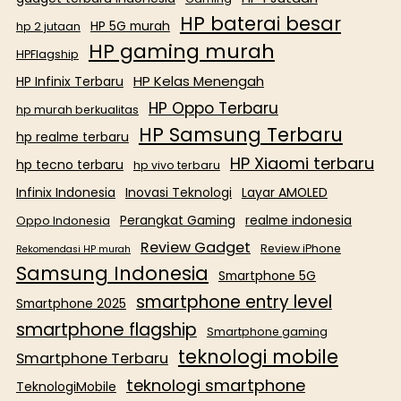
HP baterai besar
HP 5G murah
hp 2 jutaan
HP gaming murah
HPFlagship
HP Kelas Menengah
HP Infinix Terbaru
HP Oppo Terbaru
hp murah berkualitas
HP Samsung Terbaru
hp realme terbaru
HP Xiaomi terbaru
hp tecno terbaru
hp vivo terbaru
Infinix Indonesia
Inovasi Teknologi
Layar AMOLED
Perangkat Gaming
realme indonesia
Oppo Indonesia
Review Gadget
Review iPhone
Rekomendasi HP murah
Samsung Indonesia
Smartphone 5G
smartphone entry level
Smartphone 2025
smartphone flagship
Smartphone gaming
teknologi mobile
Smartphone Terbaru
teknologi smartphone
TeknologiMobile