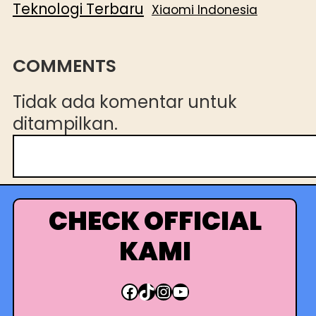
Teknologi Terbaru
Xiaomi Indonesia
COMMENTS
Tidak ada komentar untuk
ditampilkan.
C
a
r
i
CHECK OFFICIAL
KAMI
Facebook
TikTok
Instagram
YouTube