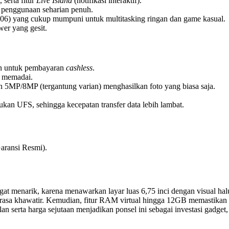
, serta fitur
Live Island
(notifikasi interaktif).
penggunaan seharian penuh.
06) yang cukup mumpuni untuk multitasking ringan dan game kasual.
wer yang gesit.
kan untuk pembayaran
cashless
.
 memadai.
MP/8MP (tergantung varian) menghasilkan foto yang biasa saja.
n UFS, sehingga kecepatan transfer data lebih lambat.
aransi Resmi).
gat menarik, karena menawarkan layar luas 6,75 inci dengan visual h
rasa khawatir. Kemudian, fitur RAM virtual hingga 12GB memastikan ki
an serta harga sejutaan menjadikan ponsel ini sebagai investasi gadget,