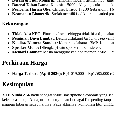
Desain & Fitur Menarik:
Tampilan modern dengan
flat frame
Baterai Tahan Lama:
Kapasitas 5000mAh yang cukup untuk 
Performa Harian Oke:
Chipset Unisoc T7200 (rebranding T6
Keamanan Biometrik:
Sudah memiliki sidik jari di tombol po
Kekurangan
Tidak Ada NFC:
Fitur ini absen sehingga tidak bisa diguna
Pengisian Daya Lambat:
Belum didukung
fast charging
yang
Kualitas Kamera Standar:
Kamera belakang 13MP dan depan 5
Speaker Mono:
Dilengkapi satu speaker bukan stereo.
Memori Lambat:
Masih menggunakan tipe memori eMMC, buka
Perkiraan Harga
Harga Terbaru (April 2026):
Rp1.019.000 – Rp1.585.000 (G
Kesimpulan
ZTE Nubia A56
hadir sebagai solusi smartphone ekonomis yang san
keleluasaan bagi Anda, untuk menyimpan berbagai file penting tanpa 
maupun hiburan setiap harinya. Pada akhirnya, kombinasi fitur unggul