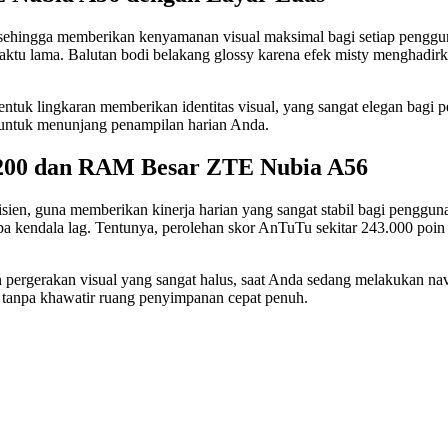
 sehingga memberikan kenyamanan visual maksimal bagi setiap pengg
ktu lama. Balutan bodi belakang glossy karena efek misty menghadirk
uk lingkaran memberikan identitas visual, yang sangat elegan bagi per
 untuk menunjang penampilan harian Anda.
7200 dan RAM Besar ZTE Nubia A56
ien, guna memberikan kinerja harian yang sangat stabil bagi penggu
 tanpa kendala lag. Tentunya, perolehan skor AnTuTu sekitar 243.000 p
 pergerakan visual yang sangat halus, saat Anda sedang melakukan na
tanpa khawatir ruang penyimpanan cepat penuh.