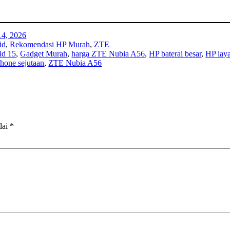
14, 2026
id
, 
Rekomendasi HP Murah
, 
ZTE
id 15
, 
Gadget Murah
, 
harga ZTE Nubia A56
, 
HP baterai besar
, 
HP laya
hone sejutaan
, 
ZTE Nubia A56
dai
*