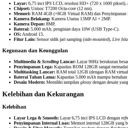
Layar:
6,75 inci IPS LCD, resolusi HD+ (720 x 1600 piksel),
Chipset:
Unisoc T7200 Octa-core (12 nm).
Memori:
RAM 4GB (+8GB Virtual RAM) dan Penyimpanan I
Kamera Belakang:
Kamera Utama 13MP AI + 2MP.
Kamera Depan:
8MP.
Baterai:
5.000 mAh, pengisian daya 10W (USB Type-C).
OS:
Android 15.
Fitur Lain:
Sensor sidik jari samping (
side-mounted
),
Live Isl
Kegunaan dan Keunggulan
Multimedia &
Scrolling
Lancar:
Layar 90Hz berukuran besa
Penyimpanan Lega:
Kapasitas ROM 128GB sangat memadai unt
Multitasking Lancar:
RAM total 12GB (dengan RAM virtual) m
Baterai Tahan Lama:
Kapasitas 5.000 mAh mampu bertahan s
Desain Modern:
Memiliki tampilan
glossy
dengan desain yang
Kelebihan dan Kekurangan
Kelebihan
Layar Lega & Smooth:
Layar 6,75 inci IPS LCD dengan
refr
Penyimpanan Internal Luas:
Memori internal 128GB yang b