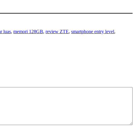
r luas
, 
memori 128GB
, 
review ZTE
, 
smartphone entry level
, 