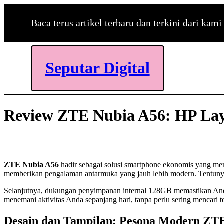
Skip
to
Baca terus artikel terbaru dan terkini dari kami
content
Seputar Digital
Review ZTE Nubia A56: HP Lay
ZTE Nubia A56
hadir sebagai solusi smartphone ekonomis yang mena
memberikan pengalaman antarmuka yang jauh lebih modern. Tentunya, 
Selanjutnya, dukungan penyimpanan internal 128GB memastikan Anda d
menemani aktivitas Anda sepanjang hari, tanpa perlu sering mencari 
Desain dan Tampilan: Pesona Modern ZT