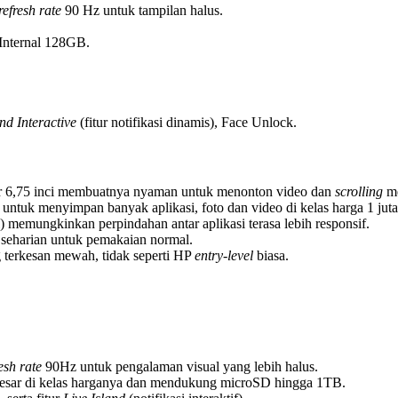
refresh rate
90 Hz untuk tampilan halus.
nternal 128GB.
and Interactive
(fitur notifikasi dinamis), Face Unlock.
r 6,75 inci membuatnya nyaman untuk menonton video dan
scrolling
me
uk menyimpan banyak aplikasi, foto dan video di kelas harga 1 juta
emungkinkan perpindahan antar aplikasi terasa lebih responsif.
eharian untuk pemakaian normal.
 terkesan mewah, tidak seperti HP
entry-level
biasa.
esh rate
90Hz untuk pengalaman visual yang lebih halus.
esar di kelas harganya dan mendukung microSD hingga 1TB.