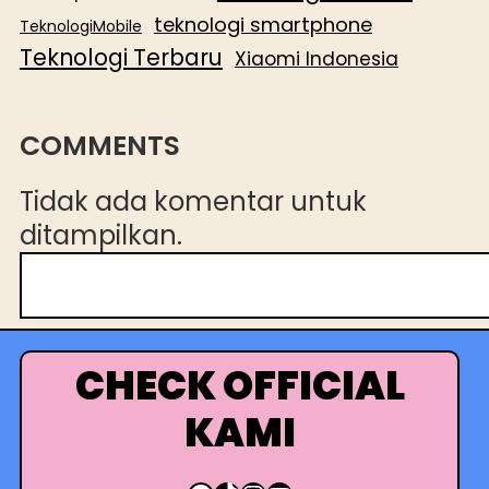
teknologi smartphone
TeknologiMobile
Teknologi Terbaru
Xiaomi Indonesia
COMMENTS
Tidak ada komentar untuk
ditampilkan.
C
a
r
i
CHECK OFFICIAL
KAMI