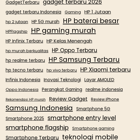
gadget terbaru 2026
GadgetTerbaru
HP 1 Jutaan
gadget terbaru Indonesia
Gaming
HP baterai besar
HP 5G murah
hp 2 jutaan
HP gaming murah
HPFlagship
HP Kelas Menengah
HP Infinix Terbaru
HP Oppo Terbaru
hp murah berkualitas
HP Samsung Terbaru
hp realme terbaru
HP Xiaomi terbaru
hp tecno terbaru
hp vivo terbaru
Infinix Indonesia
Inovasi Teknologi
Layar AMOLED
Perangkat Gaming
realme indonesia
Oppo Indonesia
Review Gadget
Review iPhone
Rekomendasi HP murah
Samsung Indonesia
Smartphone 5G
smartphone entry level
Smartphone 2025
smartphone flagship
Smartphone gaming
teknologi mobile
Smartphone Terbaru